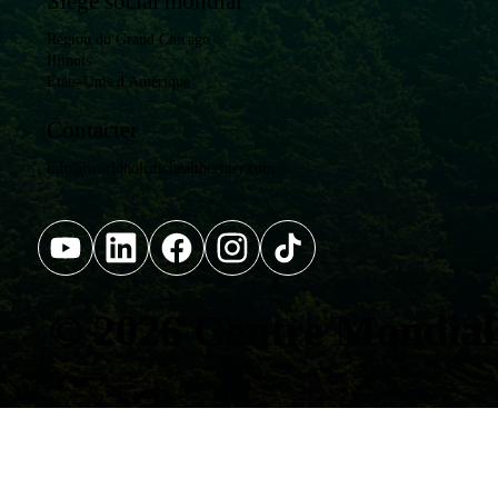
Siège social mondial
Région du Grand Chicago
Illinois
États-Unis d'Amérique
Contacter
info@worldholistichealthcenter.com
© 2026
Centre Mondial