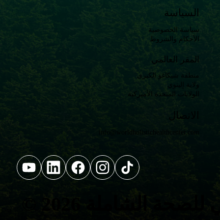
السياسة
سياسة الخصوصية
الأحكام والشروط
المقر العالمي
منطقة شيكاغو الكبرى
ولاية إلينوي
الولايات المتحدة الأميركية
الاتصال
info@worldholistichealthcenter.com
ي للصحة الشاملة
© 2026